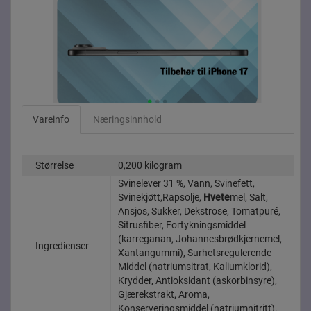
Vareinfo
Næringsinnhold
Størrelse
0,200 kilogram
Svinelever 31 %, Vann, Svinefett,
Svinekjøtt,Rapsolje,
Hvete
mel, Salt,
Ansjos, Sukker, Dekstrose, Tomatpuré,
Sitrusfiber, Fortykningsmiddel
(karreganan, Johannesbrødkjernemel,
Ingredienser
Xantangummi), Surhetsregulerende
Middel (natriumsitrat, Kaliumklorid),
Krydder, Antioksidant (askorbinsyre),
Gjærekstrakt, Aroma,
Konserveringsmiddel (natriumnitritt).