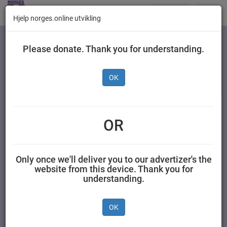
Butikker
Toggl
Hjelp norges.online utvikling
navig
Kategorier
Please donate. Thank you for understanding.
OK
Stabburet Leverpostei
200 g
OR
ORKLA FOODS NORGE AS (STABBURET) 0,200 kilogram
Stabburet
Only once we'll deliver you to our advertizer's the
website from this device. Thank you for
understanding.
OK