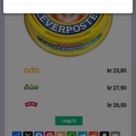
kr 23,80
kr 27,90
kr 26,50
Legg til
Share
X
Facebook
Pinterest
Blogger
WhatsApp
Telegram
Reddit
Snapchat
Email