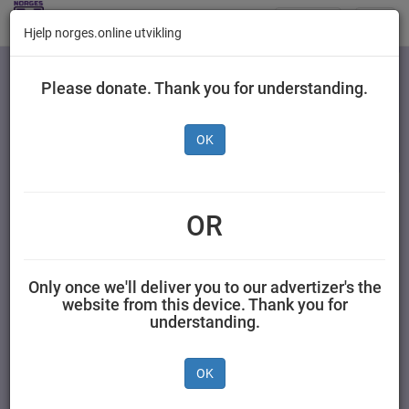
Butikker
Toggl
Hjelp norges.online utvikling
navig
Kategorier
Please donate. Thank you for understanding.
OK
Superbra Müsli blåbær,
bringebær, vanilje 400 g
OR
Superbra 0,4 kilogram Superbra
Only once we'll deliver you to our advertizer's the
website from this device. Thank you for
understanding.
OK