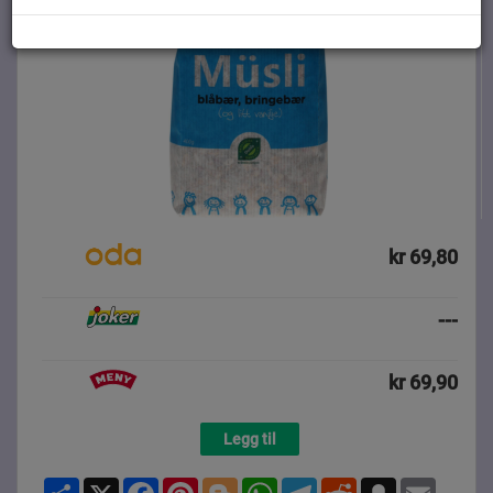
kr 69,80
---
kr 69,90
Legg til
Share
X
Facebook
Pinterest
Blogger
WhatsApp
Telegram
Reddit
Snapchat
Email