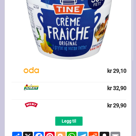
kr 29,10
kr 32,90
kr 29,90
Legg til
Share
X
Facebook
Pinterest
Blogger
WhatsApp
Telegram
Reddit
Snapchat
Email