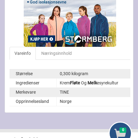
Vareinfo
Næringsinnhold
Størrelse
0,300 kilogram
Ingredienser
Krem
Fløte
Og
Melk
esyrekultur
Merkevare
TINE
Opprinnelsesland
Norge
0