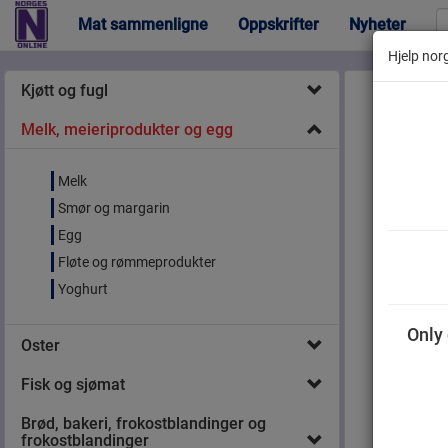
Mat sammenligne
Oppskrifter
Nyheter
Hjelp norg
Kjøtt og fugl
Melk, meieriprodukter og egg
Melk
Smør og margarin
Tine
Egg
Fløte og rømmeprodukter
Yoghurt
Only 
Oster
Fisk og sjømat
Brød, bakeri, frokostblandinger og
frokostblandinger