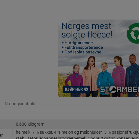
Næringsinnhold
0,600 kilogram
helmelk, 7 % sukker, 4 % melon og melonjuice*, 3 % pasjonsfruktj
er
stabilisator (johannesbrødkjernemel), yoghurtkultur, konserveri