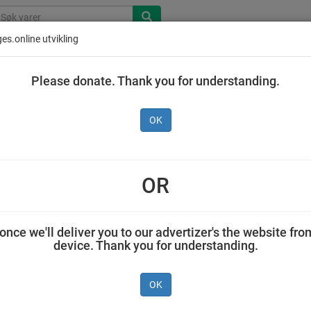
es.online utvikling
Please donate. Thank you for understanding.
OK
 Yoghurt Melon 4x150 g
OR
TINE SA 0,600 kilogram TINE
once we'll deliver you to our advertizer's the website fro
device. Thank you for understanding.
OK