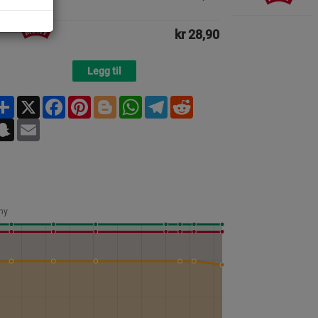
kr 28,90
Legg til
Share
X
Facebook
Pinterest
Blogger
WhatsApp
Telegram
Reddit
Snapchat
Email