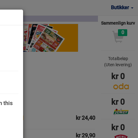
Butikker
Sammenlign kurv
0
Totalbeløp
(Uten levering)
kr
0
kr
0
m this
kr 24,40
kr
0
kr 29,90