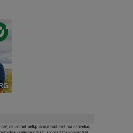
uice*, skummetmelkpulver,modifisert maisstivelse,
ngsmiddel (kaliumsorbat), aroma * fra konsentrat