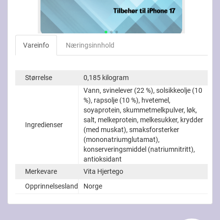
Vareinfo
Næringsinnhold
Størrelse
0,185 kilogram
Vann, svinelever (22 %), solsikkeolje (10
%), rapsolje (10 %), hvetemel,
soyaprotein, skummetmelkpulver, løk,
salt, melkeprotein, melkesukker, krydder
Ingredienser
(med muskat), smaksforsterker
(mononatriumglutamat),
konserveringsmiddel (natriumnitritt),
antioksidant
Merkevare
Vita Hjertego
Opprinnelsesland
Norge