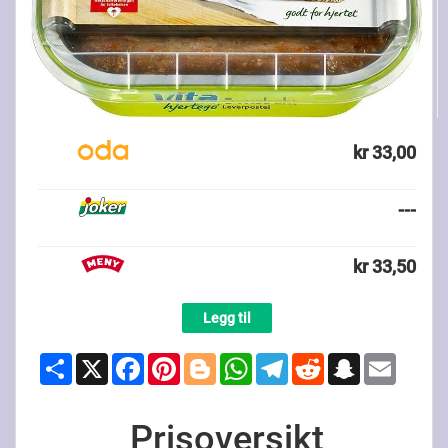
kr 33,00
---
kr 33,50
Legg til
Share
X
Facebook
Pinterest
Blogger
WhatsApp
Telegram
Reddit
Snapchat
Email
Prisoversikt