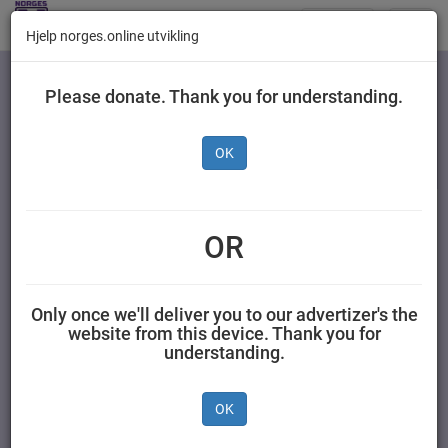
Butikker
Toggl
Hjelp norges.online utvikling
navig
Kategorier
Please donate. Thank you for understanding.
OK
Wasa Frukost Fullkorn
320 g
OR
BARILLA NORGE AS 0,320 kilogram Wasa
Only once we'll deliver you to our advertizer's the
website from this device. Thank you for
understanding.
OK