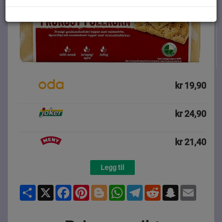
kr 19,90
kr 24,90
kr 21,40
Legg til
Share
X
Facebook
Pinterest
Blogger
WhatsApp
Telegram
Reddit
Snapchat
Email