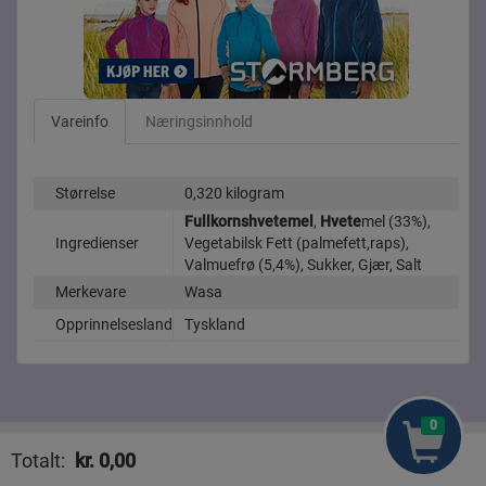
Vareinfo
Næringsinnhold
Størrelse
0,320 kilogram
Fullkornshvetemel
,
Hvete
mel (33%),
Ingredienser
Vegetabilsk Fett (palmefett,raps),
Valmuefrø (5,4%), Sukker, Gjær, Salt
Merkevare
Wasa
Opprinnelsesland
Tyskland
0
Mat Sammenligne
Nyhete
Totalt:
kr.
0,00